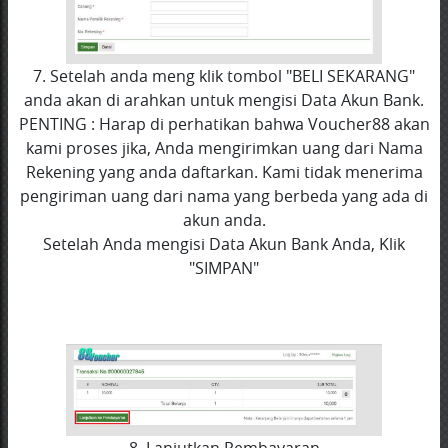
7. Setelah anda meng klik tombol "BELI SEKARANG"
anda akan di arahkan untuk mengisi Data Akun Bank.
PENTING : Harap di perhatikan bahwa Voucher88 akan
kami proses jika, Anda mengirimkan uang dari Nama
Rekening yang anda daftarkan. Kami tidak menerima
pengiriman uang dari nama yang berbeda yang ada di
akun anda.
Setelah Anda mengisi Data Akun Bank Anda, Klik
"SIMPAN"