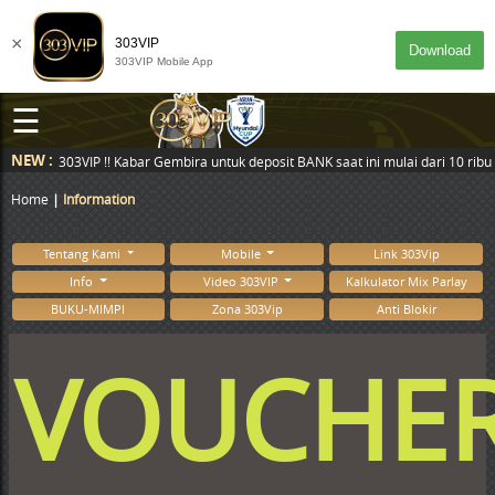
×
303VIP
Download
303VIP Mobile App
☰
NEW :
ng di 303VIP !! Kabar Gembira untuk deposit BANK saat ini mulai dari 10 rib
DESKTOP
MASUK
Home
Information
Tentang Kami
Mobile
Link 303Vip
Info
Video 303VIP
Kalkulator Mix Parlay
BUKU-MIMPI
Zona 303Vip
Anti Blokir
VOUCHE