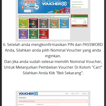
6. Setelah anda mengkonfirmasikan PIN dan PASSWORD
Anda, Silahkan anda pilih Nominal Voucher yang anda
inginkan.
Dan Jika anda sudah selesai memilih Nominal Voucher,
Untuk Melanjutkan Pembelian Voucher Di Kolom "Cart"
Silahkan Anda Klik "Beli Sekarang".