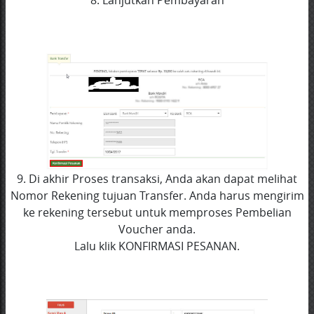
8. Lanjutkan Pembayaran
9. Di akhir Proses transaksi, Anda akan dapat melihat
Nomor Rekening tujuan Transfer. Anda harus mengirim
ke rekening tersebut untuk memproses Pembelian
Voucher anda.
Lalu klik KONFIRMASI PESANAN.