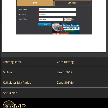
Tentang kami
Cara Betting
Mobile
Link 303VIP
Kalkulator Mix Parlay
Zona 303Vip
Anti Blokir