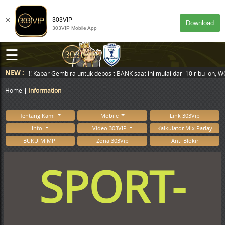
×
303VIP
Download
303VIP Mobile App
☰
NEW :
3VIP !! Kabar Gembira untuk deposit BANK saat ini mulai dari 10 ribu loh, 
DESKTOP
MASUK
Home
Information
Tentang Kami
Mobile
Link 303Vip
Info
Video 303VIP
Kalkulator Mix Parlay
BUKU-MIMPI
Zona 303Vip
Anti Blokir
SPORT-