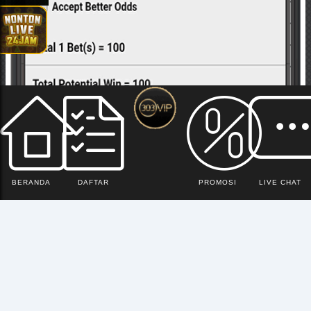
BERANDA
DAFTAR
PROMOSI
LIVE CHAT