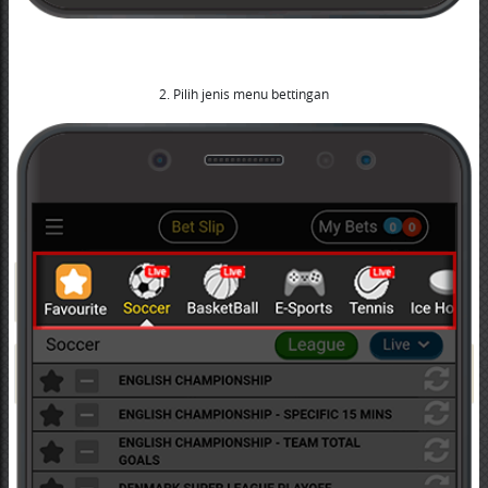
2. Pilih jenis menu bettingan