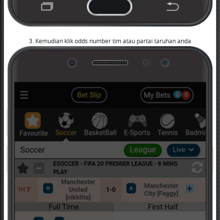
3. Kemudian klik odds number tim atau partai taruhan anda