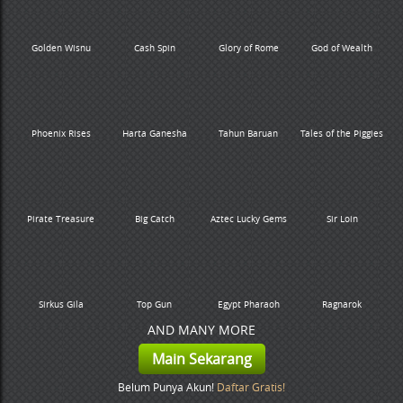
Golden Wisnu
Cash Spin
Glory of Rome
God of Wealth
Phoenix Rises
Harta Ganesha
Tahun Baruan
Tales of the Piggies
Pirate Treasure
Big Catch
Aztec Lucky Gems
Sir Loin
Sirkus Gila
Top Gun
Egypt Pharaoh
Ragnarok
AND MANY MORE
Main Sekarang
Belum Punya Akun!
Daftar Gratis!