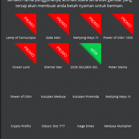
tersaji akan membuat anda betah nyaman untuk bermain.
PROMO
PROMO
PROMO
PROMO
Lamp of Cornucopia
Soda Man
Mahjong Ways IV
Power of Odin 1000
PROMO
PROMO
NEW
Ocean Lord
Eternal War
2026 GOLDEN GOAL RUSH
Poker Mania
Power of Odin
Kutukan Medusa
Kutukan Piramida
Mahjong Ways III
Crypto Profits
Classic Slot 777
Naga Emas
Medusa Multiplier