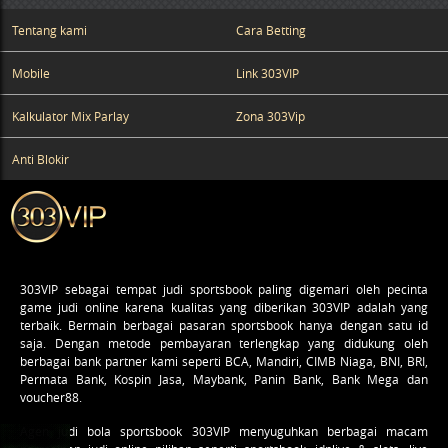
Tentang kami
Cara Betting
Mobile
Link 303VIP
Kalkulator Mix Parlay
Zona 303Vip
Anti Blokir
303VIP
sebagai tempat judi sportsbook paling digemari oleh pecinta
game judi online karena kualitas yang diberikan 303VIP adalah yang
terbaik. Bermain berbagai pasaran sportsbook hanya dengan satu id
saja. Dengan metode pembayaran terlengkap yang didukung oleh
berbagai bank partner kami seperti BCA, Mandiri, CIMB Niaga, BNI, BRI,
Permata Bank, Kospin Jasa, Maybank, Panin Bank, Bank Mega dan
voucher88.
Agen judi bola sportsbook 303VIP menyuguhkan berbagai macam