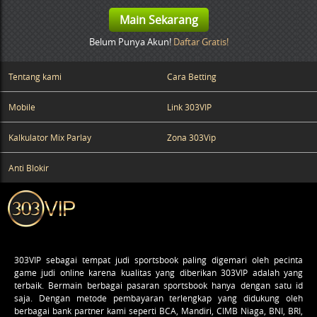
Main Sekarang
Belum Punya Akun!
Daftar Gratis!
Tentang kami
Cara Betting
Mobile
Link 303VIP
Kalkulator Mix Parlay
Zona 303Vip
Anti Blokir
303VIP
sebagai tempat judi sportsbook paling digemari oleh pecinta
game judi online karena kualitas yang diberikan 303VIP adalah yang
terbaik. Bermain berbagai pasaran sportsbook hanya dengan satu id
saja. Dengan metode pembayaran terlengkap yang didukung oleh
berbagai bank partner kami seperti BCA, Mandiri, CIMB Niaga, BNI, BRI,