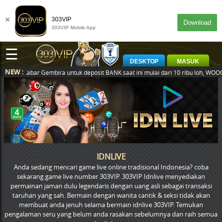
×
303VIP
Download
303VIP Mobile App
☰
DESKTOP
MASUK
NEW :
3VIP !! Kabar Gembira untuk deposit BANK saat ini mulai dari 10 ribu loh, 
IDNLIVE
Anda sedang mencari game live online tradisional Indonesia? coba
sekarang game live number 303VIP. 303VIP Idnlive menyediakan
permainan jaman dulu legendaris dengan uang asli sebagai transaksi
taruhan yang sah. Bermain dengan wanita cantik & seksi tidak akan
membuat anda jenuh selama bermain idnlive 303VIP. Temukan
pengalaman seru yang belum anda rasakan sebelumnya dan raih semua