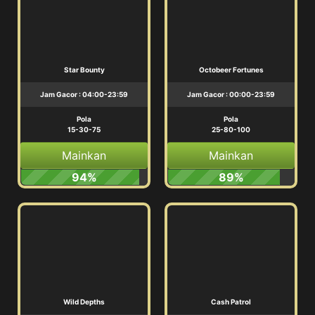
Star Bounty
Octobeer Fortunes
Jam Gacor : 04:00-23:59
Jam Gacor : 00:00-23:59
Pola
Pola
15-30-75
25-80-100
Mainkan
Mainkan
94%
89%
Wild Depths
Cash Patrol