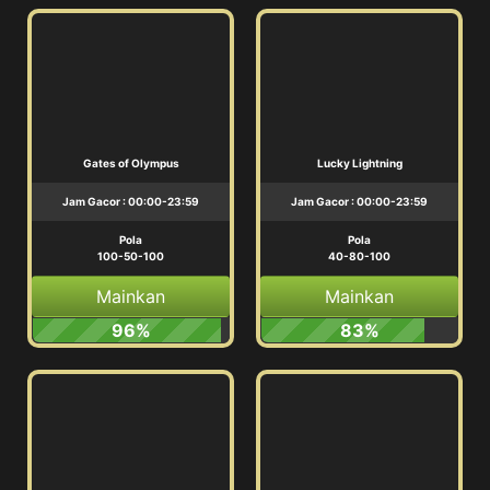
Gates of Olympus
Lucky Lightning
Jam Gacor : 00:00-23:59
Jam Gacor : 00:00-23:59
Pola
Pola
100-50-100
40-80-100
Mainkan
Mainkan
96%
83%