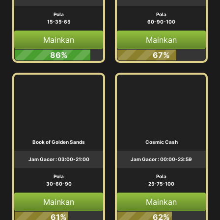
Pola
Pola
15-35-65
60-90-100
Mainkan
Mainkan
86%
67%
Book of Golden Sands
Cosmic Cash
Jam Gacor : 03:00-21:00
Jam Gacor : 00:00-23:59
Pola
Pola
30-60-90
25-75-100
Mainkan
Mainkan
61%
62%