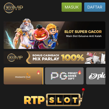
MASUK
DAFTAR