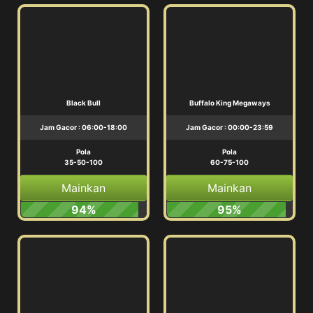
Black Bull
Buffalo King Megaways
Jam Gacor : 06:00-18:00
Jam Gacor : 00:00-23:59
Pola
Pola
35-50-100
60-75-100
Mainkan
Mainkan
94%
95%