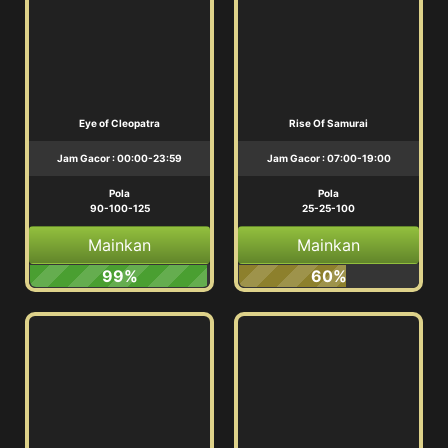
Eye of Cleopatra
Rise Of Samurai
Jam Gacor : 00:00-23:59
Jam Gacor : 07:00-19:00
Pola
Pola
90-100-125
25-25-100
Mainkan
Mainkan
99%
60%