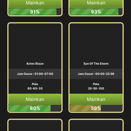
Mainkan
Mainkan
91%
93%
Aztec Blaze
Eye Of The Storm
Jam Gacor : 01:00-07:00
Jam Gacor : 00:00-23:59
Pola
Pola
80-60-30
20-50-100
Mainkan
Mainkan
80%
59%