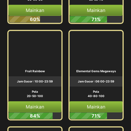
Mainkan
Mainkan
60%
71%
Fruit Rainbow
Elemental Gems Megaways
Jam Gacor : 10:00-23:59
Jam Gacor : 06:00-23:59
Pola
Pola
20-50-100
40-80-100
Mainkan
Mainkan
84%
71%