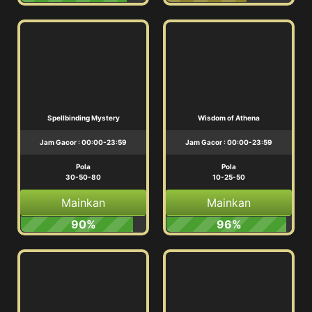
Spellbinding Mystery
Wisdom of Athena
Jam Gacor : 00:00-23:59
Jam Gacor : 00:00-23:59
Pola
Pola
30-50-80
10-25-50
Mainkan
Mainkan
90%
96%